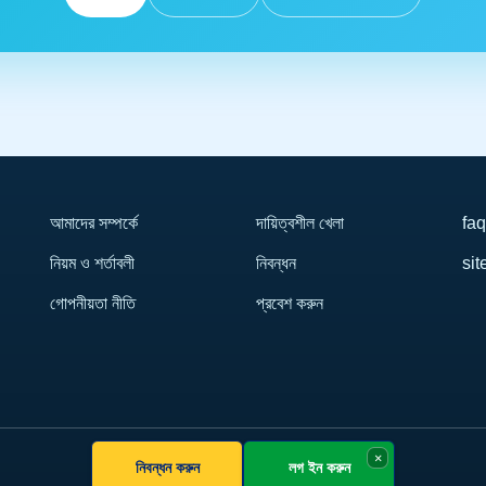
আমাদের সম্পর্কে
দায়িত্বশীল খেলা
faq
নিয়ম ও শর্তাবলী
নিবন্ধন
si
গোপনীয়তা নীতি
প্রবেশ করুন
×
নিবন্ধন করুন
লগ ইন করুন