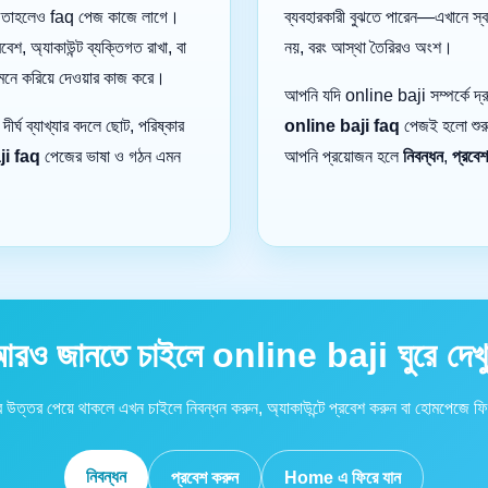
, তাহলেও faq পেজ কাজে লাগে।
ব্যবহারকারী বুঝতে পারেন—এখানে স
শ, অ্যাকাউন্ট ব্যক্তিগত রাখা, বা
নয়, বরং আস্থা তৈরিরও অংশ।
ই মনে করিয়ে দেওয়ার কাজ করে।
আপনি যদি online baji সম্পর্কে দ্র
ীর্ঘ ব্যাখ্যার বদলে ছোট, পরিষ্কার
online baji faq
পেজই হলো শুরু
ji faq
পেজের ভাষা ও গঠন এমন
আপনি প্রয়োজন হলে
নিবন্ধন
,
প্রবে
।
রও জানতে চাইলে online baji ঘুরে দেখ
 উত্তর পেয়ে থাকলে এখন চাইলে নিবন্ধন করুন, অ্যাকাউন্টে প্রবেশ করুন বা হোমপেজে ফি
নিবন্ধন
প্রবেশ করুন
Home এ ফিরে যান