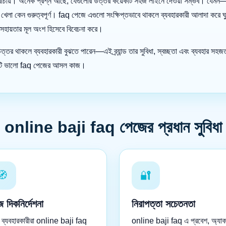
ঁচায়। অনেক প্রশ্ন আছে, যেগুলোর উত্তর কয়েকটি সহজ লাইনে দেওয়া সম্ভব। যেমন—নিব
বশীল খেলা কেন গুরুত্বপূর্ণ। faq পেজে এগুলো সংক্ষিপ্তভাবে থাকলে ব্যবহারকারী আলাদা
 সহায়তার মূল অংশ হিসেবে বিবেচনা করে।
্তর থাকলে ব্যবহারকারী বুঝতে পারেন—এই ব্র্যান্ড তার সুবিধা, স্বচ্ছতা এবং ব্যবহার সহজ
ই একটি ভালো faq পেজের আসল কাজ।
online baji faq পেজের প্রধান সুবিধা
🧭
🔐
 দিকনির্দেশনা
নিরাপত্তা সচেতনতা
 ব্যবহারকারীরা online baji faq
online baji faq এ প্রবেশ, অ্যাকা