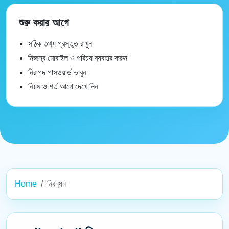
শুরু করার আগে
সঠিক তথ্য প্রস্তুত রাখুন
নিজস্ব মোবাইল ও পরিচয় ব্যবহার করুন
নিরাপদ পাসওয়ার্ড ভাবুন
নিয়ম ও শর্ত আগে দেখে নিন
Home
নিবন্ধন