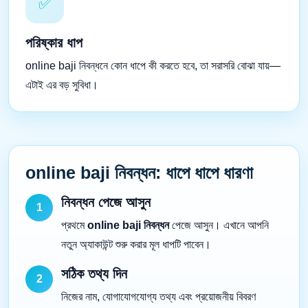
✅
পরিষ্কার ধাপ
online baji নিবন্ধনে কোন ধাপে কী করতে হবে, তা সরাসরি বোঝা যায়—
এটাই এর বড় সুবিধা।
online baji নিবন্ধন: ধাপে ধাপে ধারণা
নিবন্ধন পেজে আসুন
1
প্রথমে
online baji নিবন্ধন
পেজে আসুন। এখানে আপনি
নতুন অ্যাকাউন্ট শুরু করার মূল ধাপটি পাবেন।
সঠিক তথ্য দিন
2
নিজের নাম, যোগাযোগযোগ্য তথ্য এবং প্রয়োজনীয় বিবরণ