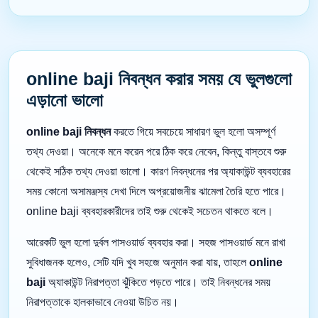
online baji নিবন্ধন করার সময় যে ভুলগুলো
এড়ানো ভালো
online baji নিবন্ধন
করতে গিয়ে সবচেয়ে সাধারণ ভুল হলো অসম্পূর্ণ
তথ্য দেওয়া। অনেকে মনে করেন পরে ঠিক করে নেবেন, কিন্তু বাস্তবে শুরু
থেকেই সঠিক তথ্য দেওয়া ভালো। কারণ নিবন্ধনের পর অ্যাকাউন্ট ব্যবহারের
সময় কোনো অসামঞ্জস্য দেখা দিলে অপ্রয়োজনীয় ঝামেলা তৈরি হতে পারে।
online baji ব্যবহারকারীদের তাই শুরু থেকেই সচেতন থাকতে বলে।
আরেকটি ভুল হলো দুর্বল পাসওয়ার্ড ব্যবহার করা। সহজ পাসওয়ার্ড মনে রাখা
সুবিধাজনক হলেও, সেটি যদি খুব সহজে অনুমান করা যায়, তাহলে
online
baji
অ্যাকাউন্ট নিরাপত্তা ঝুঁকিতে পড়তে পারে। তাই নিবন্ধনের সময়
নিরাপত্তাকে হালকাভাবে নেওয়া উচিত নয়।