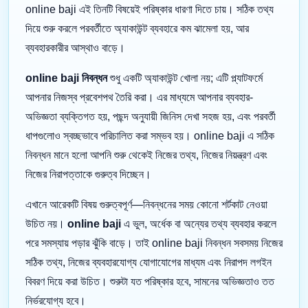
online baji এই তিনটি বিষয়েই পরিষ্কার ধারণা দিতে চায়। সঠিক তথ্য
দিয়ে শুরু করলে পরবর্তীতে অ্যাকাউন্ট ব্যবহারে কম ঝামেলা হয়, আর
ব্যবহারকারীর আস্থাও বাড়ে।
online baji নিবন্ধন
শুধু একটি অ্যাকাউন্ট খোলা নয়; এটি প্ল্যাটফর্মে
আপনার নিজস্ব প্রবেশপথ তৈরি করা। এর মাধ্যমে আপনার ব্যবহার-
অভিজ্ঞতা ব্যক্তিগত হয়, পছন্দ অনুযায়ী জিনিস দেখা সহজ হয়, এবং পরবর্তী
ধাপগুলোও স্বচ্ছভাবে পরিচালিত করা সম্ভব হয়। online baji এ সঠিক
নিবন্ধন মানে হলো আপনি শুরু থেকেই নিজের তথ্য, নিজের নিয়ন্ত্রণ এবং
নিজের নিরাপত্তাকে গুরুত্ব দিচ্ছেন।
এখানে আরেকটি বিষয় গুরুত্বপূর্ণ—নিবন্ধনের সময় কোনো শর্টকাট নেওয়া
উচিত নয়।
online baji
এ ভুল, অর্ধেক বা অন্যের তথ্য ব্যবহার করলে
পরে সমস্যায় পড়ার ঝুঁকি বাড়ে। তাই online baji নিবন্ধন সবসময় নিজের
সঠিক তথ্য, নিজের ব্যবহারযোগ্য যোগাযোগের মাধ্যম এবং নিরাপদ লগইন
বিবরণ দিয়ে করা উচিত। শুরুটা যত পরিষ্কার হবে, সামনের অভিজ্ঞতাও তত
নির্ভরযোগ্য হবে।