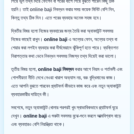
গিয়ে ভুল তথ্য দিয়ে ফেলেন বা পরের ধাপে গিয়ে বুঝতে পারেন কিছু ঠিক
হয়নি। তাই online baji নিবন্ধন করার সময় কয়েক মিনিট বেশি নিন,
কিন্তু তথ্য ঠিক দিন। এতে পরের ব্যবহার অনেক সহজ হবে।
দ্বিতীয় বিষয় হলো নিজের ব্যবহারের জন্য তৈরি করা অ্যাকাউন্ট সবসময়
নিজের কাছেই রাখুন।
online baji
এ অন্যের ফোন, অন্যের তথ্য বা
শেয়ার করা লগইন ব্যবহার করা দীর্ঘমেয়াদে ঝুঁকিপূর্ণ হতে পারে। ব্যক্তিগত
নিরাপত্তার কথা ভেবে নিবন্ধন সবসময় নিজস্ব তথ্য দিয়েই করা ভালো।
তৃতীয় বিষয় হলো,
online baji নিবন্ধন
করার আগে নিয়ম ও শর্তাবলী এবং
গোপনীয়তা নীতি দেখে নেওয়া খারাপ অভ্যাস নয়, বরং বুদ্ধিমানের কাজ।
এতে আপনি বুঝতে পারবেন প্ল্যাটফর্ম কীভাবে কাজ করে এবং নতুন অ্যাকাউন্ট
ব্যবহারকারীর দায়িত্ব কী।
সবশেষে, নতুন অ্যাকাউন্ট খোলার পরপরই খুব স্বাভাবিকভাবে প্ল্যাটফর্ম ঘুরে
দেখুন।
online baji
এ শুরুটা সবসময় বুঝে-শুনে করলে আত্মবিশ্বাস বাড়ে
এবং ব্যবহারও বেশি নিয়ন্ত্রিত থাকে।