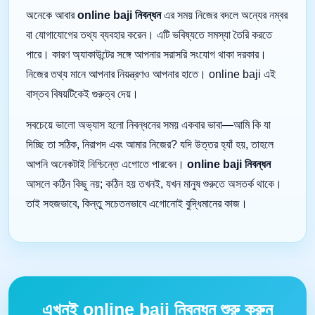
অনেকে আবার
online baji নিবন্ধন
এর সময় নিজের বদলে অন্যের নম্বর
বা যোগাযোগের তথ্য ব্যবহার করেন। এটি ভবিষ্যতে সমস্যা তৈরি করতে
পারে। কারণ অ্যাকাউন্টের সঙ্গে আপনার সরাসরি সংযোগ থাকা দরকার।
নিজের তথ্য মানে আপনার নিয়ন্ত্রণও আপনার হাতে। online baji এই
বাস্তব বিষয়টিকেই গুরুত্ব দেয়।
সবচেয়ে ভালো অভ্যাস হলো নিবন্ধনের সময় একবার ভাবা—আমি কি যা
দিচ্ছি তা সঠিক, নিরাপদ এবং আমার নিজের? যদি উত্তর হ্যাঁ হয়, তাহলে
আপনি অনেকটাই নিশ্চিন্তে এগোতে পারবেন।
online baji নিবন্ধন
আসলে কঠিন কিছু নয়; কঠিন হয় তখনই, যখন মানুষ শুরুতে অসতর্ক থাকে।
তাই সহজভাবে, কিন্তু সচেতনভাবে এগোনোই বুদ্ধিমানের কাজ।
এখনই online baji নিবন্ধন শুরু করুন