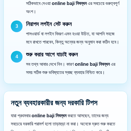
সঠিকভাবে দেওয়া
online baji নিবন্ধন
এর সবচেয়ে গুরুত্বপূর্ণ
অংশ।
নিরাপদ লগইন সেট করুন
3
পাসওয়ার্ড বা লগইন বিবরণ এমন হওয়া উচিত, যা আপনি সহজে
মনে রাখতে পারবেন, কিন্তু অন্যের জন্য অনুমান করা কঠিন হবে।
শুরু করার আগে যাচাই করুন
4
সব তথ্য আবার দেখে নিন। কারণ
online baji নিবন্ধন
এর
সময় সঠিক শুরু ভবিষ্যতের স্বচ্ছ ব্যবহার নিশ্চিত করে।
নতুন ব্যবহারকারীর জন্য দরকারি টিপস
যারা প্রথমবার
online baji নিবন্ধন
করতে আসছেন, তাদের জন্য
সবচেয়ে দরকারি পরামর্শ হলো তাড়াহুড়া না করা। অনেকে দ্রুত শুরু করতে