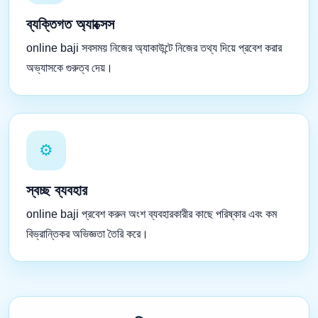
ব্যক্তিগত অ্যাক্সেস
online baji সবসময় নিজের অ্যাকাউন্টে নিজের তথ্য দিয়ে প্রবেশ করার
অভ্যাসকে গুরুত্ব দেয়।
⚙️
স্বচ্ছ ব্যবহার
online baji প্রবেশ করুন অংশ ব্যবহারকারীর কাছে পরিষ্কার এবং কম
বিভ্রান্তিকর অভিজ্ঞতা তৈরি করে।