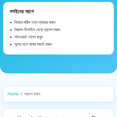
লগইনের আগে
নিজের সঠিক তথ্য ব্যবহার করুন
নিরাপদ ডিভাইস থেকে প্রবেশ করুন
পাসওয়ার্ড গোপন রাখুন
সন্দেহ হলে আবার যাচাই করুন
Home
প্রবেশ করুন