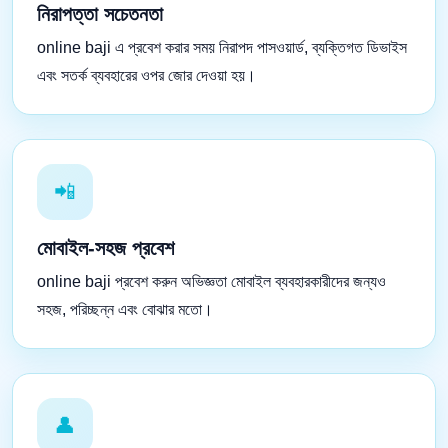
নিরাপত্তা সচেতনতা
online baji এ প্রবেশ করার সময় নিরাপদ পাসওয়ার্ড, ব্যক্তিগত ডিভাইস
এবং সতর্ক ব্যবহারের ওপর জোর দেওয়া হয়।
📲
মোবাইল-সহজ প্রবেশ
online baji প্রবেশ করুন অভিজ্ঞতা মোবাইল ব্যবহারকারীদের জন্যও
সহজ, পরিচ্ছন্ন এবং বোঝার মতো।
👤