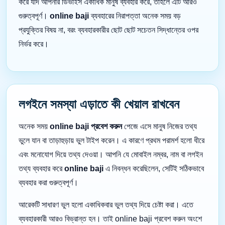
করে যদি আপনার ডিভাইস একাধিক মানুষ ব্যবহার করে, তাহলে এটি আরও
গুরুত্বপূর্ণ।
online baji
ব্যবহারের নিরাপত্তা অনেক সময় বড়
প্রযুক্তির বিষয় না, বরং ব্যবহারকারীর ছোট ছোট সচেতন সিদ্ধান্তের ওপর
নির্ভর করে।
লগইনে সমস্যা এড়াতে কী খেয়াল রাখবেন
অনেক সময়
online baji প্রবেশ করুন
পেজে এসে মানুষ নিজের তথ্য
ভুলে যান বা তাড়াহুড়ায় ভুল টাইপ করেন। এ কারণে প্রথম পরামর্শ হলো ধীরে
এবং মনোযোগ দিয়ে তথ্য দেওয়া। আপনি যে মোবাইল নম্বর, নাম বা লগইন
তথ্য ব্যবহার করে
online baji
এ নিবন্ধন করেছিলেন, সেটিই সঠিকভাবে
ব্যবহার করা গুরুত্বপূর্ণ।
আরেকটি সাধারণ ভুল হলো একাধিকবার ভুল তথ্য দিয়ে চেষ্টা করা। এতে
ব্যবহারকারী আরও বিভ্রান্ত হন। তাই online baji প্রবেশ করুন অংশে