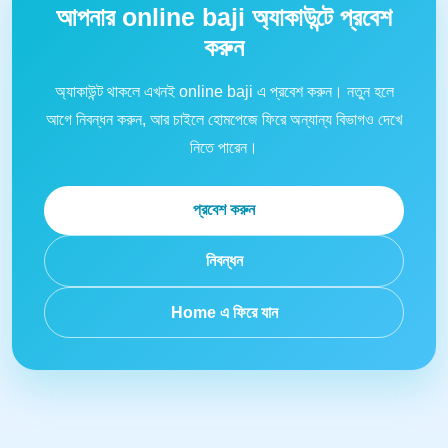
আপনার online baji অ্যাকাউন্টে প্রবেশ
করুন
অ্যাকাউন্ট থাকলে এখনই online baji এ প্রবেশ করুন। নতুন হলে
আগে নিবন্ধন করুন, আর চাইলে হোমপেজে ফিরে অন্যান্য বিভাগও দেখে
নিতে পারেন।
প্রবেশ করুন
নিবন্ধন
Home এ ফিরে যান