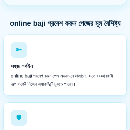
online baji প্রবেশ করুন পেজের মূল বৈশিষ্ট্য
🔑
সহজ লগইন
online baji প্রবেশ করুন পেজ এমনভাবে সাজানো, যাতে ব্যবহারকারী
অল্প ধাপেই নিজের অ্যাকাউন্টে ঢুকতে পারেন।
🛡️